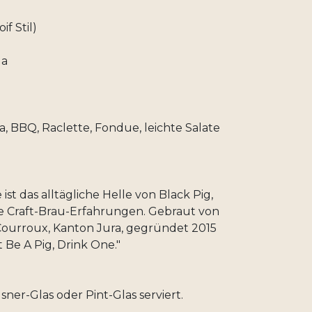
if Stil)
la
za, BBQ, Raclette, Fondue, leichte Salate
ist das alltägliche Helle von Black Pig,
he Craft-Brau-Erfahrungen. Gebraut von
 Courroux, Kanton Jura, gegründet 2015
 Be A Pig, Drink One."
lsner-Glas oder Pint-Glas serviert.