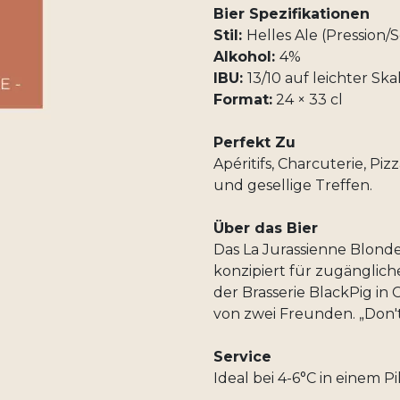
Bier Spezifikationen
Stil:
Helles Ale (Pression/So
Alkohol:
4%
IBU:
13/10 auf leichter Ska
Format:
24 × 33 cl
Perfekt Zu
Apéritifs, Charcuterie, Piz
und gesellige Treffen.
Über das Bier
Das La Jurassienne Blonde 
konzipiert für zugänglic
der Brasserie BlackPig in
von zwei Freunden. „Don't
Service
Ideal bei 4-6°C in einem Pi