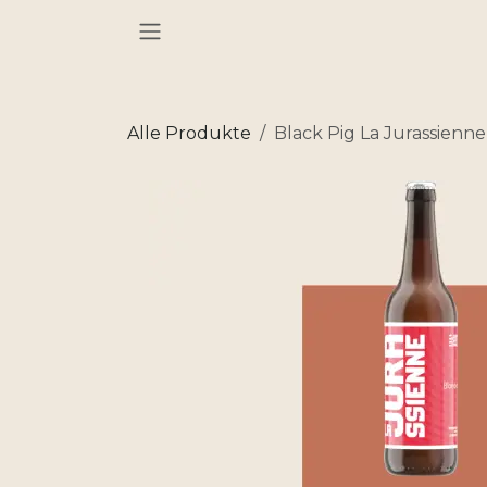
Zum Inhalt springen
Alle Produkte
Black Pig La Jurassienn