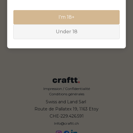
I'm 18+
Under 18
Impression / Confidentialité
Conditions générales
Swiss and Land Sarl
Route de Pallatex 19, 1163 Etoy
CHE-229.426.591
Info@craftt.ch