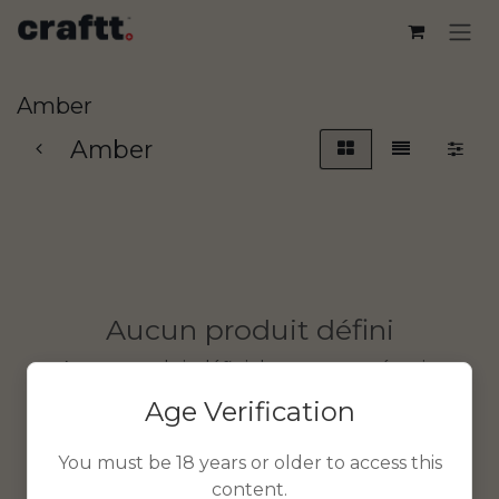
Se rendre au contenu
Amber
Amber
Aucun produit défini
Aucun produit défini dans cette catégorie.
Age Verification
You must be 18 years or older to access this
content.