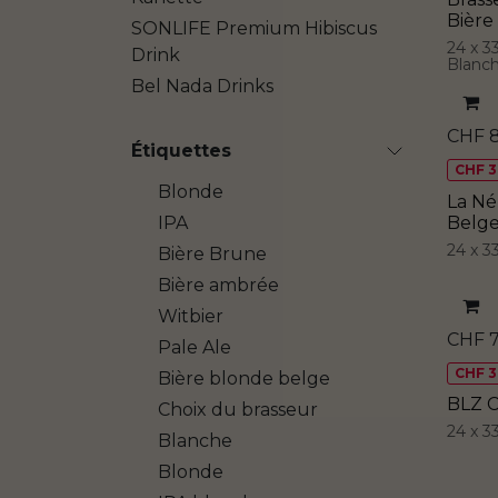
Bière
SONLIFE Premium Hibiscus
24 x 3
Drink
Blanc
Bel Nada Drinks
CHF
Étiquettes
CHF 3.
Blonde
La Né
Belg
IPA
24 x 3
Bière Brune
Bière ambrée
Witbier
CHF
7
Pale Ale
CHF 3.
Bière blonde belge
BLZ C
Choix du brasseur
24 x 3
Blanche
Blonde