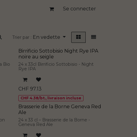
Se connecter
En vedette
Trier par :
Birrificio Sottobisio Night Rye IPA
noire au seigle
La Bio
24 x 33cl Birrificio Sottobisio - Night
Rye IPA
CHF
97.13
CHF 4.38/bt., livraison incluse
Brasserie de la Borne Geneva Red
Ale
ion
24 x 33 cl – Brasserie de la Borne -
Geneva Red Ale