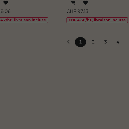
98.06
CHF
97.13
42/bt., livraison incluse
CHF 4.38/bt., livraison incluse
1
2
3
4