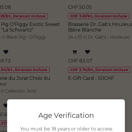
15.08
CHF
50.05
18/bt., livraison incluse
CHF 3.61/bt., livraison incluse
 Pig O'Piggy Exotic Sweet
Brasserie Dr. Gab's Houleu
 "La Schwartz"
Bière Blanche
3 cl Black Pig - O'Piggy
24 x 33 cl Dr. Gab's - Houleuse
89.73
CHF
83.07
04/bt., livraison incluse
CHF 3.74/bt., livraison incluse
erie du Jorat Choix du
E-Gift Card - 50CHF
eur
3 cl Collection Jorat
Age Verification
60.68
CHF
46.25
37/bt., livraison incluse
You must be 18 years or older to access
erie Mc Boar TA Blanche
Chien Bleu Pomelo