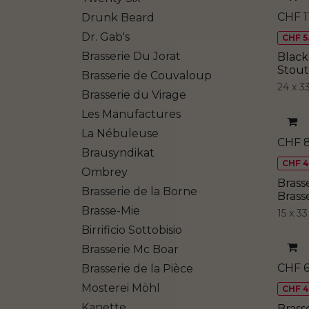
CHF
1
Drunk Beard
Dr. Gab's
CHF 5.
Brasserie Du Jorat
Black
Stout
Brasserie de Couvaloup
24 x 3
Brasserie du Virage
Les Manufactures
La Nébuleuse
CHF
Brausyndikat
CHF 4.
Ombrey
Brass
Brasserie de la Borne
Brass
Brasse-Mie
​15 x 3
Birrificio Sottobisio
Brasserie Mc Boar
CHF
Brasserie de la Pièce
Mosterei Möhl
CHF 4.
Kanette
Brass