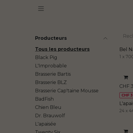
Se rendre au contenu
Producteurs
Tous les producteurs
Bel N
1 x 7
Black Pig
L'Improbable
Brasserie Bartis
Brasserie BLZ
CHF
Brasserie Cap'taine Mousse
CHF 37
BadFish
L'apa
Chien Bleu
24 x 4
Dr. Brauwolf
L'apaisée
Twenty Six