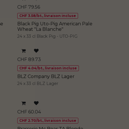
CHF
79.56
CHF 3.58/bt., livraison incluse
se
Black Pig Uto-Pig American Pale
Wheat "La Blanche"
24 x 33 cl Black Pig - UTO-PIG
CHF
89.73
CHF 4.04/bt., livraison incluse
BLZ Company BLZ Lager
24 x 33 cl BLZ Lager
CHF
60.04
CHF 2.70/bt., livraison incluse
Brasserie Mc Boar TA Blonde