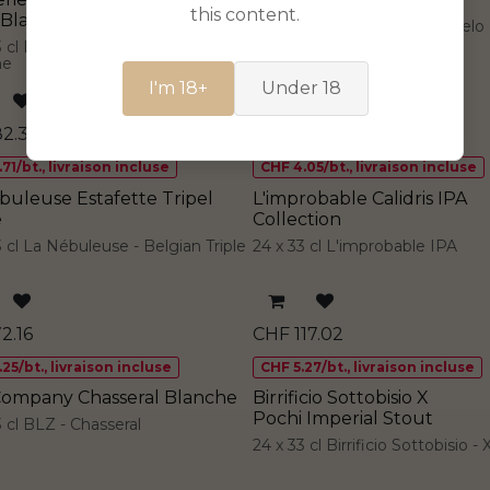
this content.
 Blanche
24 x 33 cl Chien Bleu - Pomelo
3 cl Brasserie Mc Boar - TA
he
I'm 18+
Under 18
82.33
CHF
90.01
71/bt., livraison incluse
CHF 4.05/bt., livraison incluse
buleuse Estafette Tripel
L'improbable Calidris IPA
e
Collection
3 cl La Nébuleuse - Belgian Triple
24 x 33 cl L'improbable IPA
2.16
CHF
117.02
25/bt., livraison incluse
CHF 5.27/bt., livraison incluse
ompany Chasseral Blanche
Birrificio Sottobisio X
Pochi Imperial Stout
3 cl BLZ - Chasseral
24 x 33 cl Birrificio Sottobisio -