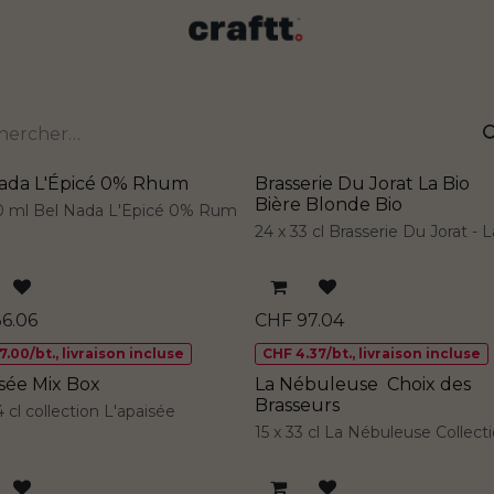
ada L'Épicé 0% Rhum
Brasserie Du Jorat La Bio
Bière Blonde Bio
00 ml Bel Nada L'Épicé 0% Rum
24 x 33 cl Brasserie Du Jorat - 
36.06
CHF
97.04
.00/bt., livraison incluse
CHF 4.37/bt., livraison incluse
isée Mix Box
La Nébuleuse Choix des
Brasseurs
4 cl collection L'apaisée
15 x 33 cl La Nébuleuse Collect