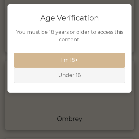
Age Verification
You must be 18 years or older to access this
content.
Brasserie Bartis
I'm 18+
Under 18
Ombrey