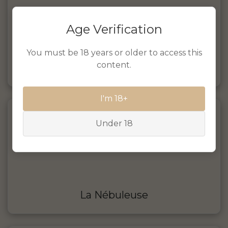
Age Verification
You must be 18 years or older to access this
content.
Dr. Gab's
I'm 18+
Under 18
La Nébuleuse