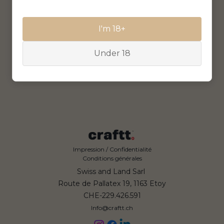
I'm 18+
Under 18
Impression / Confidentialité
Conditions générales
Swiss and Land Sarl
Route de Pallatex 19, 1163 Etoy
CHE-229.426.591
Info@craftt.ch