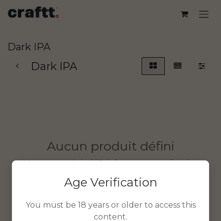
Se rendre au contenu
Dark IPA
Dark IPA
Aucun produit défini
Aucun produit défini dans cette catégorie.
Age Verification
You must be 18 years or older to access this
content.